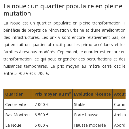
La noue : un quartier populaire en pleine
mutation
La Noue est un quartier populaire en pleine transformation. Il
bénéficie de projets de rénovation urbaine et d’une amélioration
des infrastructures. Les prix y sont encore relativement bas, ce
qui en fait un quartier attractif pour les primo-accédants et les
familles à revenus modérés. Cependant, le quartier est encore en
transformation, ce qui peut engendrer des perturbations et des
nuisances temporaires. Le prix moyen au mètre carré oscille
entre 5 700 € et 6 700 €.
Quartier
Prix moyen au m²
Évolution récente
Atouts
Centre-ville
7 000 €
Stable
Commerc
Bas Montreuil
6 500 €
Forte hausse
Ambiance
La Noue
6 000 €
Hausse modérée
Abordab