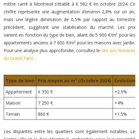
mètre carré à Montreuil s’établit à 6 582 € en octobre 2024. Ce
chiffre représente une augmentation d’environ 2,8% sur un an,
mais une légère diminution de 0,5% par rapport au trimestre
précédent, suggérant une stabilisation du marché. Les prix
varient en fonction du type de bien, allant de 5 900 €/m² pour les
appartements anciens à 7 600 €/m² pour les maisons avec jardin.
Pour une analyse plus approfondie, consultez le
site des Notaires
du Grand Paris
.
Type de bien
Prix moyen au m² (Octobre 2024)
Évolution s
Appartement
6 350 €
+2.5%
Maison
7 250 €
+4%
Terrain
860 €
+1.5%
Les disparités entre les quartiers sont également notables. Le