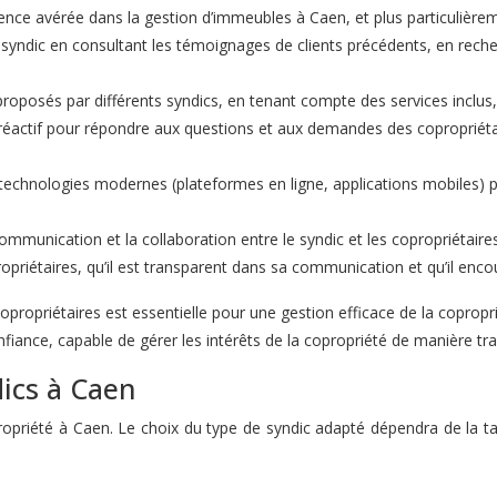
ence avérée dans la gestion d’immeubles à Caen, et plus particulièreme
 syndic en consultant les témoignages de clients précédents, en rech
proposés par différents syndics, en tenant compte des services inclus
et réactif pour répondre aux questions et aux demandes des coproprié
s technologies modernes (plateformes en ligne, applications mobiles) pe
communication et la collaboration entre le syndic et les copropriétaire
priétaires, qu’il est transparent dans sa communication et qu’il encou
propriétaires est essentielle pour une gestion efficace de la copropri
nfiance, capable de gérer les intérêts de la copropriété de manière tra
dics à Caen
priété à Caen. Le choix du type de syndic adapté dépendra de la tail