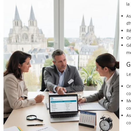
la
As
d’
Ré
Or
Gé
me
G
Le
Or
co
Me
co
As
co