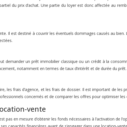
tiel du prix d’achat. Une partie du loyer est donc affectée au remb
te. Il est destiné à couvrir les éventuels dommages causés au bien. Le
ectées.
l peut demander un prêt immobilier classique ou un crédit à la conso
ancement, notamment en termes de taux d’intérêt et de durée du prêt.
e, les frais d’agence, et les frais de dossier. Il est important de les 
professionnels concernés et de comparer les offres pour optimiser les 
 location-vente
n’est pas en mesure d’obtenir les fonds nécessaires à l’activation de l’op
e ses capacités financières avant de s’engager dans une location-vente