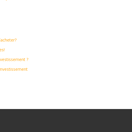
d’acheter?
es!
investissement ?
 investissement